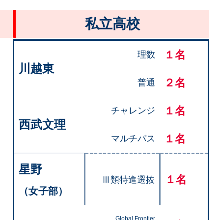
私立高校
１名
理数
川越東
２
名
普通
１名
チャレンジ
西武文理
１名
マルチパス
星野
１名
Ⅲ類特進選抜
（女子部）
Global Frontier