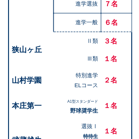
７名
進学選抜
６名
進学一般
３名
Ⅱ類
狭山ヶ丘
１名
Ⅲ類
特別進学
山村学園
２名
ELコース
A1型スタンダード
本庄第一
１名
野球奨学生
選抜Ⅰ
１名
特待生